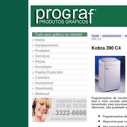
Tudo para gráfica na internet
home
»
equipamentos
»
a
390 C4
»
Home
»
Equipamentos
Kobra 390 C4
»
Produtos
»
Serviços
»
Peças
»
Envelopes
»
Papéis Especiais
»
Convites
»
Seminovos
»
Downloads
»
Webmail
Fragmentadora de escritó
tiras e corte cruzado sa
desenhada para processa
silenciosa, alta qualidade
Fragmentadora de
Disponível para co
Alta capacidade 