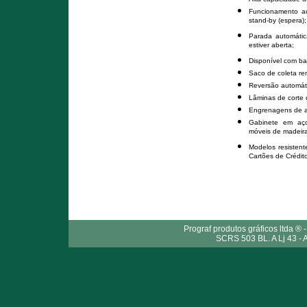
Funcionamento au
stand-by (espera);
Parada automátic
estiver aberta;
Disponível com ban
Saco de coleta rem
Reversão automáti
Lâminas de corte 
Engrenagens de aç
Gabinete em aço 
móveis de madeir
Modelos resistent
Cartões de Crédit
Prograf produtos gráficos ltda ® 
SCRS 503 BL. A Lj 43 - A